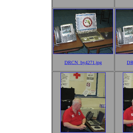
DRCN_by4271.jpg
DR