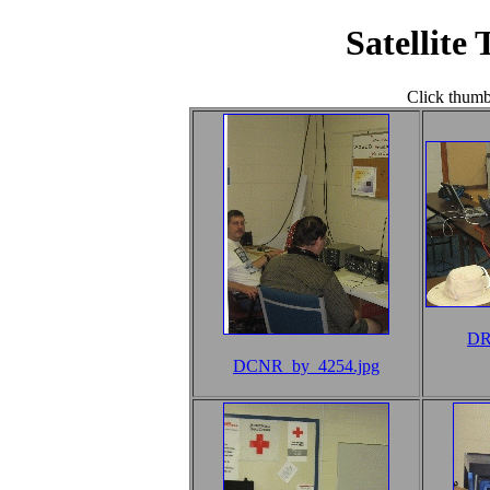
Satellite
Click thumbn
DR
DCNR_by_4254.jpg